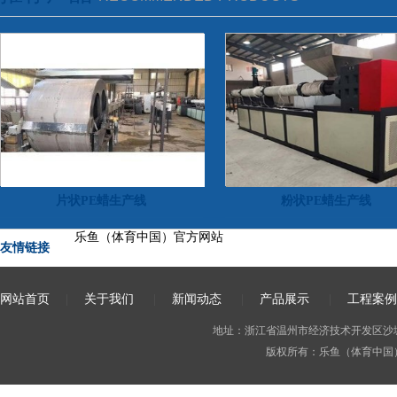
片状PE蜡生产线
粉状PE蜡生产线
乐鱼（体育中国）官方网站
友情链接
网站首页
|
关于我们
|
新闻动态
|
产品展示
|
工程案例
地址：浙江省温州市经济技术开发区沙城街道
版权所有：乐鱼（体育中国）官方
杀菌釜 （乐鱼（体育中国）官方
大型户外奶仓（乐鱼（体育