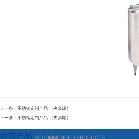
上一条：
不锈钢定制产品 （夹套罐）
下一条：
不锈钢定制产品 （夹套罐）
推荐产品
RECOMMENDED PRODUCTS